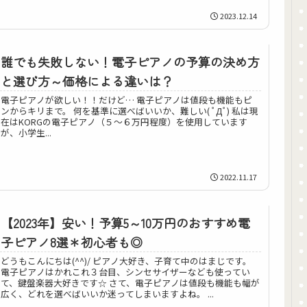
2023.12.14
誰でも失敗しない！電子ピアノの予算の決め方
と選び方～価格による違いは？
電子ピアノが欲しい！！だけど… 電子ピアノは値段も機能もピ
ンからキリまで。 何を基準に選べばいいか、難しい( ﾟДﾟ) 私は現
在はKORGの電子ピアノ（５～６万円程度）を使用しています
が、小学生...
2022.11.17
【2023年】安い！予算5～10万円のおすすめ電
子ピアノ8選＊初心者も◎
どうもこんにちは(^^)/ ピアノ大好き、子育て中のはまじです。
電子ピアノはかれこれ３台目、シンセサイザーなども使ってい
て、鍵盤楽器大好きです☆ さて、電子ピアノは値段も機能も幅が
広く、どれを選べばいいか迷ってしまいますよね。 ...