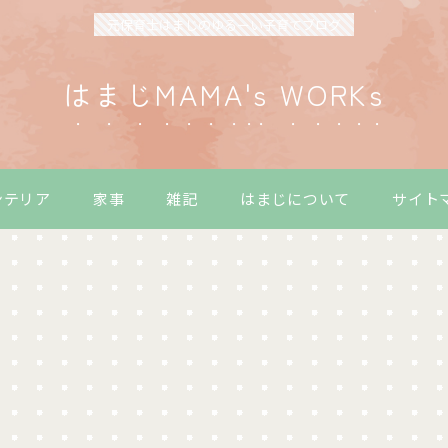
元保育士はまじのゆるーい子育てブログ
はまじMAMA's WORKs
ンテリア
家事
雑記
はまじについて
サイト