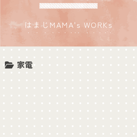
元保育士はまじのゆるーい子育てブログ
はまじMAMA's WORKs
家電