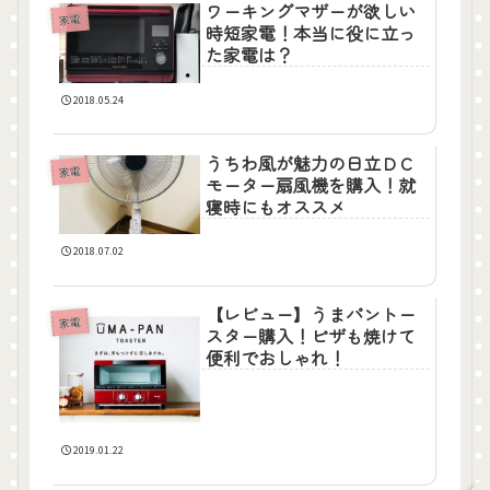
ワーキングマザーが欲しい
家電
時短家電！本当に役に立っ
た家電は？
2018.05.24
うちわ風が魅力の日立ＤＣ
家電
モーター扇風機を購入！就
寝時にもオススメ
2018.07.02
【レビュー】うまパントー
家電
スター購入！ピザも焼けて
便利でおしゃれ！
2019.01.22