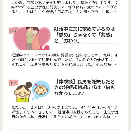
この度、念願の第２子を妊娠しました。 現在４か月半です。 妊
娠がわかる生理予定日前後まで、何か体調に変わったことがあ
ると、これはもしや妊娠超初期症状！？と思ったり、生理が始
まって撃沈したり‥。 前周期も撃沈していましたね…。で...
妊活中に夫に求めているのは
妊活
「慰め」じゃなくて「共感」
と「労わり」
妊活中って、リセットの度に憂鬱な気分になるもの。 私は、不
妊治療には通っていませんでしたが、2人の子供の妊活中は、
それこそ何度も何度もリセットを経験しました。 そんな時、旦
那氏の言葉に、救われたか、救われなかったか。 どち...
【体験談】長男を妊娠したと
妊活
きの妊娠超初期症状は『何も
なかったこと』
ただいま、２人目妊活中のはまじです。 ４学年差狙いの雲行き
が怪しくなってきました。 妊活中の女性なら誰しも、生理予定
日前から『私、妊娠してる？』と期待してしまいますよね。 私
も今、まさにそうで、排卵日１週間後くらいからソワソワし
て...