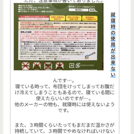
就
寝
時
の
使
用
が
出
来
な
い
んです…。
寝ている時って、布団をけってしまってお腹だ
け冷えてしまうこともあるので、寝ている間に
使えたらいいのですが…。
他のメーカーの物も、就寝時には使えないよう
です。
また、３時間くらいたってもまだまだ温かさが
持続していて、３時間でやめなければいけない