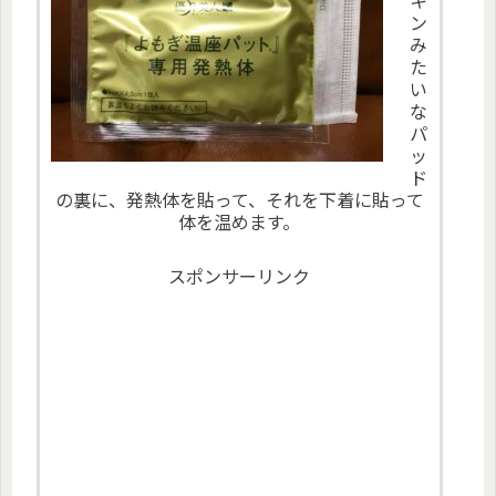
キ
ン
み
た
い
な
パ
ッ
ド
の裏に、発熱体を貼って、それを下着に貼って
体を温めます。
スポンサーリンク