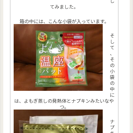
し
てみました。
箱の中には、こんな小袋が入っています。
そ
し
て
、
そ
の
小
袋
の
中
に
は、よもぎ蒸しの発熱体とナプキンみたいなや
つ。
ナ
プ