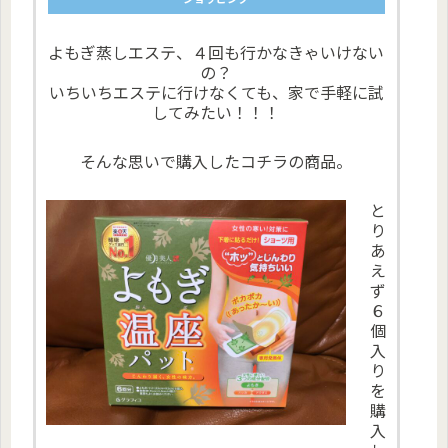
よもぎ蒸しエステ、４回も行かなきゃいけない
の？
いちいちエステに行けなくても、家で手軽に試
してみたい！！！
そんな思いで購入したコチラの商品。
と
り
あ
え
ず
６
個
入
り
を
購
入