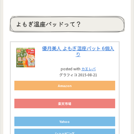
よもぎ温座パッドって？
優月美人
よもぎ温座パット
6
個入
り
posted with
カエレバ
グラフィコ 2015-08-21
Amazon
楽天市場
Yahoo
ショッピング