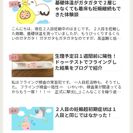
基礎体温がガタガタで２層じ
妊活
ゃなくても着床も妊娠継続もで
きた体験談
こんにちは、現在２人目妊娠中のはまじです。 ２人目を妊娠し
た周期、基礎体温を測っていましたが、もうびっくりするくら
いのガタガタ！ ガタガタもガタガタなのですが、高温期と低温
期の２層にも分かれていません。 それでも妊娠できたのです(...
生理予定日１週間前に陽性！
妊活
ドゥーテストでフライングし
た結果をブログで紹介
私はフライング検査の常習犯です。 一人目妊活時も、そうでし
た。 フライング検査⇨陰性 ⇨ いやいや、検査薬が間違ってる
からもう一度！！！ ⇨ 正式に撃沈(;_;) こんなことを繰り返し
ていました。 そんなこんなですが、無事に...
２人目の妊娠超初期症状は１
妊活
人目と同じではなかった！