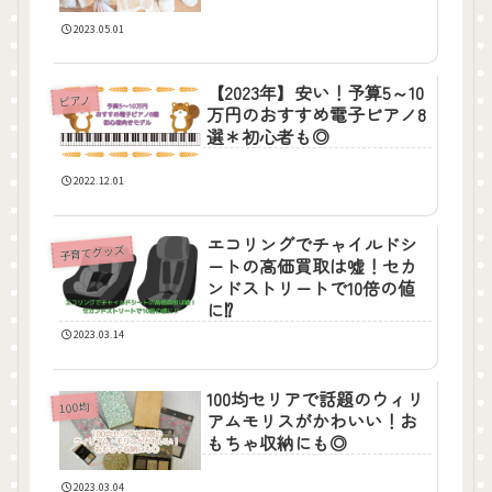
2023.05.01
【2023年】安い！予算5～10
ピアノ
万円のおすすめ電子ピアノ8
選＊初心者も◎
2022.12.01
エコリングでチャイルドシ
子育てグッズ
ートの高価買取は嘘！セカ
ンドストリートで10倍の値
に⁉
2023.03.14
100均セリアで話題のウィリ
100均
アムモリスがかわいい！お
もちゃ収納にも◎
2023.03.04