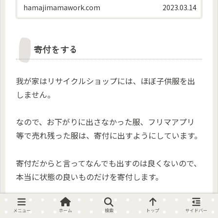
ト、大きなものですのでどうやって手放そうか
hamajimamawork.com
2023.03.14
考えました。 ネットで検索すると、エコリング
という...
寄付をする
我が家はリサイクルショップには、ほぼ子供服を出
しません。
なので、お下がりに出さなかった服、フリマアプリ
等で売れ残った服は、寄付に出すようにしています。
寄付だからと言ってなんでも出すのは良くないので、
本当に状態の良いものだけを寄付します。
私が寄付に出すのは、海外リユース。
メニュー
ホーム
検索
トップ
サイドバー
自治体が行っている回収ボックスに入れるだけの、