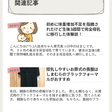
関連記事
初めに体重増加不足を指摘さ
母乳育児
れたけど生後3週間で完全母乳
に移行した体験談！
こんにちは(^^) 2人目赤ちゃん育児真っ只中のはまじです。
今、３ヶ月の長女を完全母乳で育てています。 彼女は生後3週
間で突然哺乳瓶を拒否。 そのまま完全母乳へ移行しました。 で
も彼女、生まれて最初の2週間は体重増加が順...
授乳しやすいお葬式の喪服は
母乳育児
しまむらのブラックフォーマ
ルがおすすめ
先日、親族の突然の悲報がありました。 悲しむ暇もなく、お葬
式用のブラックフォーマルを探す必要性に気づき、慌てふため
き。 親族なので赤ちゃんも参加必須。 もちろん、普段のブラッ
クフォーマルは持っていますが、これって授乳しにくいや...