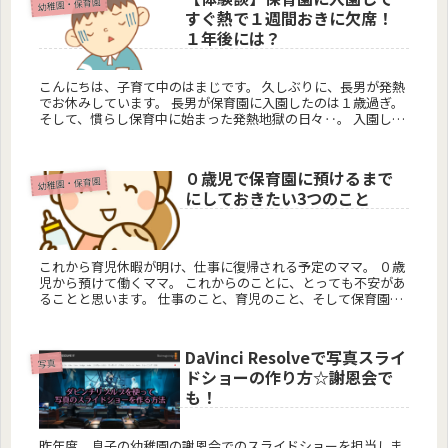
幼稚園・保育園
すぐ熱で１週間おきに欠席！
１年後には？
こんにちは、子育て中のはまじです。 久しぶりに、長男が発熱
でお休みしています。 長男が保育園に入園したのは１歳過ぎ。
そして、慣らし保育中に始まった発熱地獄の日々‥。 入園して
中々保育園に行けず、仕事にも行けず、困っているお...
０歳児で保育園に預けるまで
幼稚園・保育園
にしておきたい3つのこと
これから育児休暇が明け、仕事に復帰される予定のママ。 ０歳
児から預けて働くママ。 これからのことに、とっても不安があ
ることと思います。 仕事のこと、育児のこと、そして保育園の
ことも…。 ちゃんとミルクが飲めるかな、ちゃんと寝...
DaVinci Resolveで写真スライ
写真
ドショーの作り方☆謝恩会で
も！
昨年度、息子の幼稚園の謝恩会でのスライドショーを担当しま