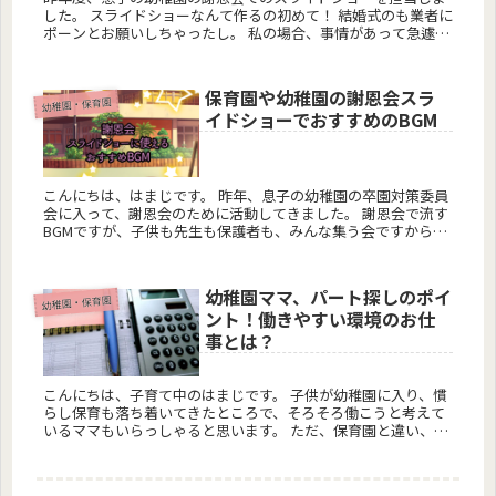
した。 スライドショーなんて作るの初めて！ 結婚式のも業者に
ポーンとお願いしちゃったし。 私の場合、事情があって急遽担
当を任されることりなり、しかも３月の謝恩会なのに年末...
保育園や幼稚園の謝恩会スラ
幼稚園・保育園
イドショーでおすすめのBGM
こんにちは、はまじです。 昨年、息子の幼稚園の卒園対策委員
会に入って、謝恩会のために活動してきました。 謝恩会で流す
BGMですが、子供も先生も保護者も、みんな集う会ですから、
子供向けの童謡だけでなく、感動する演出も行いたいもの。 ...
幼稚園ママ、パート探しのポイ
幼稚園・保育園
ント！働きやすい環境のお仕
事とは？
こんにちは、子育て中のはまじです。 子供が幼稚園に入り、慣
らし保育も落ち着いてきたところで、そろそろ働こうと考えて
いるママもいらっしゃると思います。 ただ、保育園と違い、幼
稚園で働くには、時間の制約がつきものですね。 今回は、幼
稚...