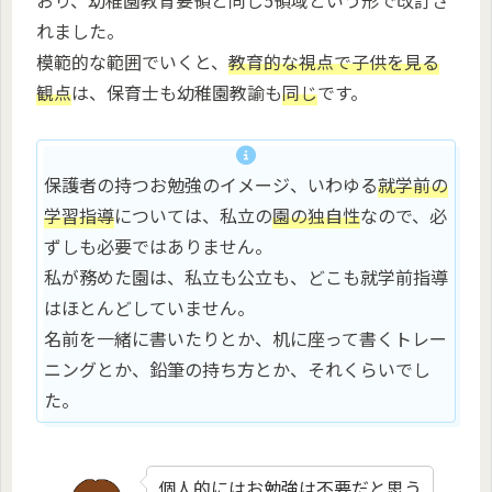
おり、幼稚園教育要領と同じ5領域という形で改訂さ
れました。
模範的な範囲でいくと、
教育的な視点で子供を見る
観点
は、保育士も幼稚園教諭も
同じ
です。
保護者の持つお勉強のイメージ、いわゆる
就学前の
学習指導
については、私立の
園の独自性
なので、必
ずしも必要ではありません。
私が務めた園は、私立も公立も、どこも就学前指導
はほとんどしていません。
名前を一緒に書いたりとか、机に座って書くトレー
ニングとか、鉛筆の持ち方とか、それくらいでし
た。
個人的にはお勉強は不要だと思う