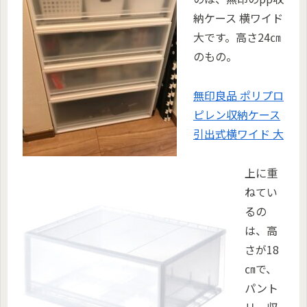
納ケース 横ワイド
大です。高さ24㎝
のもの。
無印良品 ポリプロ
ピレン収納ケース
引出式横ワイド 大
上に重
ねてい
るの
は、高
さが18
㎝で、
パント
リー収