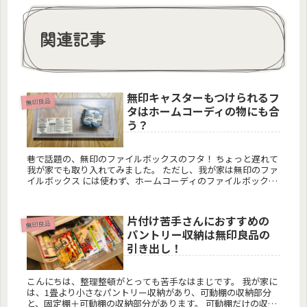
関連記事
無印キャスターもつけられるフ
無印良品
タはホームコーディの物にも合
う？
巷で話題の、無印のファイルボックスのフタ！ ちょっと遅れて
我が家でも取り入れてみました。 ただし、我が家は無印のファ
イルボックス には使わず、ホームコーディのファイルボックス
に使うことができるか試してみることにしました。 ホ...
片付け苦手さんにおすすめの
無印良品
パントリー収納は無印良品の
引き出し！
こんにちは、整理整頓がとっても苦手なはまじです。 我が家に
は、1畳より小さなパントリー収納があり、可動棚の収納部分
と、固定棚＋可動棚の収納部分があります。 可動棚だけの収納