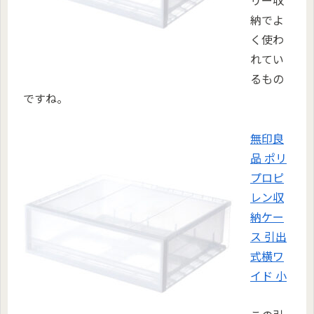
納でよ
く使わ
れてい
るもの
ですね。
無印良
品 ポリ
プロピ
レン収
納ケー
ス 引出
式横ワ
イド 小