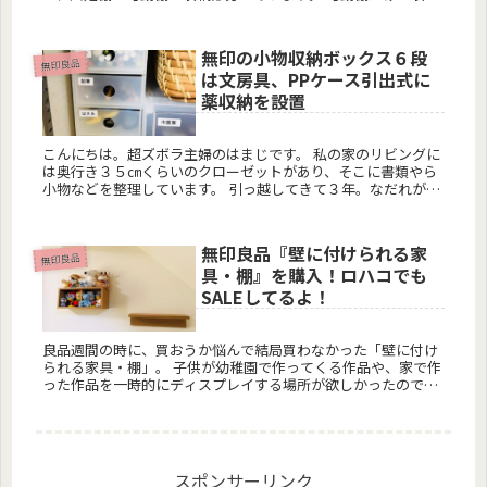
部分に、100均の取っ手付きのかごを並べて入れて、食品スト
ッ...
無印の小物収納ボックス６段
無印良品
は文房具、PPケース引出式に
薬収納を設置
こんにちは。超ズボラ主婦のはまじです。 私の家のリビングに
は奥行き３５㎝くらいのクローゼットがあり、そこに書類やら
小物などを整理しています。 引っ越してきて３年。なだれがお
きそうなクローゼットに嫌気が差し、夫にも文句を言われ、そ
ろそ...
無印良品『壁に付けられる家
無印良品
具・棚』を購入！ロハコでも
SALEしてるよ！
良品週間の時に、買おうか悩んで結局買わなかった「壁に付け
られる家具・棚」。 子供が幼稚園で作ってくる作品や、家で作
った作品を一時的にディスプレイする場所が欲しかったので
す。 欲しいなあと悩んでいたら、良品週間後のセールで安くな
ってい...
スポンサーリンク