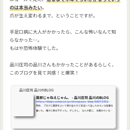
のは本当みたい
。
爪が生え変わるまで、ということですが。
手足口病に大人がかかったら、こんな怖いなんて知
らなかった…。
もはや恐怖体験でした。
品川庄司の品川さんもかかったことがあるらしく、
このブログを見て共感！と爆笑！
品川庄司 品川のBLOG
風邪じゃねえじゃん。 - 品川庄司 品川のBLOG
https://blogs.yahoo.co.jp/shinagawa_blog/64873301.html
昨日、 ブログに風邪をひいて熱が出たけど気合いで治したみたいな記事を
書いた。 確かに熱は下がった。 がしかし、 なんか掌に、 水疱みたいなブ
ツブツ出来てんじゃん。 なんだこれっ！！？ 恐えよ。 ピリピリと痛痒い
し 見るたびに増えていくし ス...